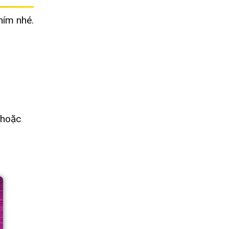
hím nhé.
 hoặc