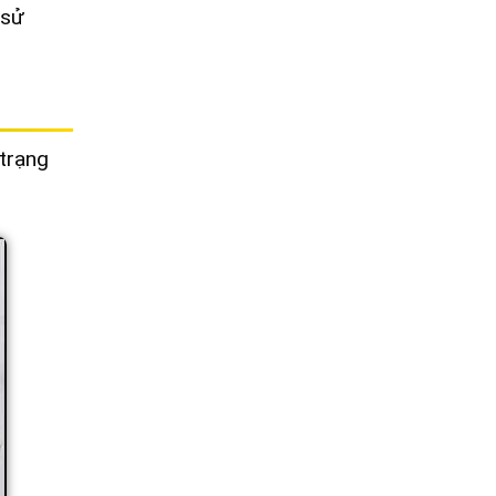
 sử
 trạng