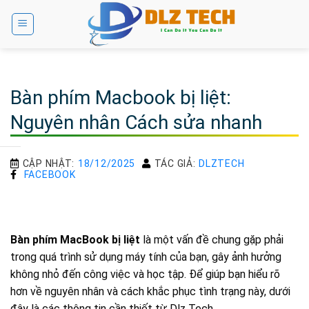
Bỏ
qua
nội
dung
Bàn phím Macbook bị liệt:
Nguyên nhân Cách sửa nhanh
CẬP NHẬT:
18/12/2025
TÁC GIẢ:
DLZTECH
FACEBOOK
Bàn phím MacBook bị liệt
là một vấn đề chung gặp phải
trong quá trình sử dụng máy tính của bạn, gây ảnh hưởng
không nhỏ đến công việc và học tập. Để giúp bạn hiểu rõ
hơn về nguyên nhân và cách khắc phục tình trạng này, dưới
đây là các thông tin cần thiết từ Dlz Tech.