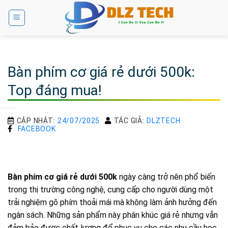
Bỏ
qua
nội
dung
Bàn phím cơ giá rẻ dưới 500k:
Top đáng mua!
CẬP NHẬT:
24/07/2025
TÁC GIẢ:
DLZTECH
FACEBOOK
Bàn phím cơ giá rẻ dưới 500k
ngày càng trở nên phổ biến
trong thị trường công nghệ, cung cấp cho người dùng một
trải nghiệm gõ phím thoải mái mà không làm ảnh hưởng đến
ngân sách. Những sản phẩm này phân khúc giá rẻ nhưng vẫn
đảm bảo được chất lượng để phục vụ cho các nhu cầu học