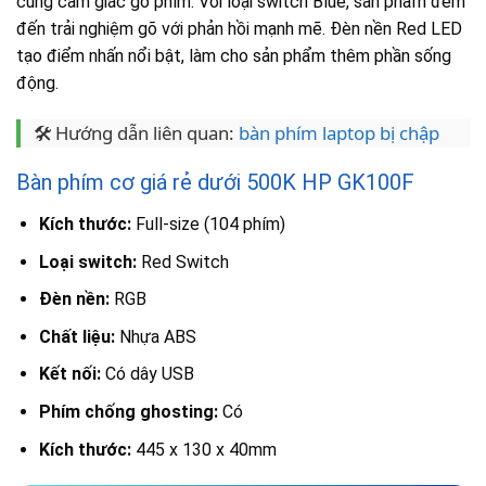
cùng cảm giác gõ phím. Với loại switch Blue, sản phẩm đem
đến trải nghiệm gõ với phản hồi mạnh mẽ. Đèn nền Red LED
tạo điểm nhấn nổi bật, làm cho sản phẩm thêm phần sống
động.
🛠️ Hướng dẫn liên quan:
bàn phím laptop bị chập
Bàn phím cơ giá rẻ dưới 500K HP GK100F
Kích thước:
Full-size (104 phím)
Loại switch:
Red Switch
Đèn nền:
RGB
Chất liệu:
Nhựa ABS
Kết nối:
Có dây USB
Phím chống ghosting:
Có
Kích thước:
445 x 130 x 40mm