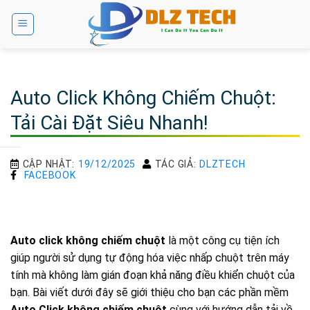
Bỏ
qua
nội
dung
Auto Click Không Chiếm Chuột:
Tải Cài Đặt Siêu Nhanh!
CẬP NHẬT:
19/12/2025
TÁC GIẢ:
DLZTECH
FACEBOOK
Auto click không chiếm chuột
là một công cụ tiện ích
giúp người sử dụng tự động hóa việc nhấp chuột trên máy
tính mà không làm gián đoạn khả năng điều khiển chuột của
bạn. Bài viết dưới đây sẽ giới thiệu cho bạn các phần mềm
Auto Click không chiếm chuột
cùng với hướng dẫn tải về