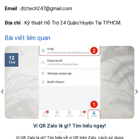
Email
: dlztech247@gmail.com
Địa chỉ
: Kỹ thuật Hỗ Trợ 24 Quận/Huyện Tại TPHCM.
Bài viết liên quan
12
Th4
Ví QR Zalo là gì? Tìm hiểu ngay!
Ví QR Zalo là gì? Tìm hiểu về ví QR trên Zalo, cách sử dụng