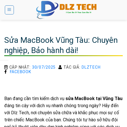
Bỏ
qua
nội
dung
Sửa MacBook Vũng Tàu: Chuyên
nghiệp, Bảo hành dài!
CẬP NHẬT:
30/07/2025
TÁC GIẢ:
DLZTECH
FACEBOOK
Bạn đang cần tìm kiếm dịch vụ
sửa MacBook tại Vũng Tàu
đáng tin cậy với dịch vụ nhanh chóng trong ngày? Hãy đến
với Dlz Tech, nơi chuyên sửa chữa và khắc phục mọi sự cố
trên chiếc MacBook của bạn. Chúng tôi tự hào sở hữu đội
ngũ kỹ thuật viên dày dạn kinh nghiệm cùng với các dịch vụ